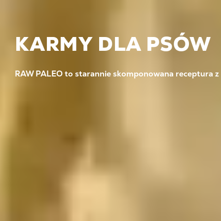
KARMY DLA PSÓW
RAW PALEO to starannie skomponowana receptura z 