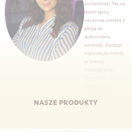
zootechniki. Na co
dzień łączy
naukową wiedzę z
pasją do
dobrostanu
zwierząt, śledząc
najnowsze trendy
w branży
zoologicznej.
Prywatnie
miłośniczka
czworonogów,
NASZE PRODUKTY
opiekunka psa i
szynszyla.