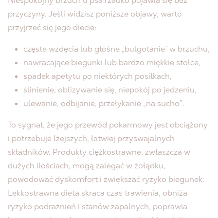
Niespokojny brzuch u psa rzadko pojawia się bez
przyczyny. Jeśli widzisz poniższe objawy, warto
przyjrzeć się jego diecie:
częste wzdęcia lub głośne „bulgotanie” w brzuchu,
nawracające biegunki lub bardzo miękkie stolce,
spadek apetytu po niektórych posiłkach,
ślinienie, oblizywanie się, niepokój po jedzeniu,
ulewanie, odbijanie, przełykanie „na sucho”.
To sygnał, że jego przewód pokarmowy jest obciążony
i potrzebuje lżejszych, łatwiej przyswajalnych
składników. Produkty ciężkostrawne, zwłaszcza w
dużych ilościach, mogą zalegać w żołądku,
powodować dyskomfort i zwiększać ryzyko biegunek.
Lekkostrawna dieta skraca czas trawienia, obniża
ryzyko podrażnień i stanów zapalnych, poprawia