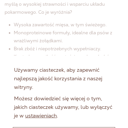
myślą o wysokiej strawności i wsparciu układu
pokarmowego. Co je wyróżnia?
Wysoka zawartość mięsa, w tym świeżego.
Monoproteinowe formuły, idealne dla psów z
wrażliwymi żołądkami.
Brak zbóż i niepotrzebnych wypełniaczy.
Kontrolowana ilość wartościowych podrobów.
Funkcjonalne dodatki wspierające trawienie i
Używamy ciasteczek, aby zapewnić
odporność.
najlepszą jakość korzystania z naszej
Dzięki prostym recepturom i wysokiej jakości
witryny.
składnikom
karmy RAW PALEO Ultra
pomagają
Możesz dowiedzieć się więcej o tym,
utrzymać stabilną pracę jelit i komfort trawienny, co
jakich ciasteczek używamy, lub wyłączyć
przekłada się na spokojniejsze zachowanie i lepsze
je w
ustawieniach
.
samopoczucie psa.