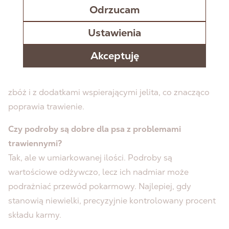
NAJCZĘŚCIEJ ZADAWANE PYTANIA
Odrzucam
Ustawienia
Czy pies z wrażliwym żołądkiem potrzebuje specjalnej
karmy?
Akceptuję
W większości przypadków wystarczy wybrać
hipoalergiczną recepturę z jednym źródłem białka, bez
zbóż i z dodatkami wspierającymi jelita, co znacząco
poprawia trawienie.
Czy podroby są dobre dla psa z problemami
trawiennymi?
Tak, ale w umiarkowanej ilości. Podroby są
wartościowe odżywczo, lecz ich nadmiar może
podrażniać przewód pokarmowy. Najlepiej, gdy
stanowią niewielki, precyzyjnie kontrolowany procent
składu karmy.