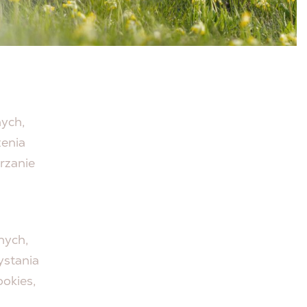
lach
wania
ych,
zenia
rzanie
nych,
ystania
okies,