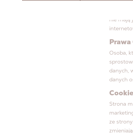
Administ
marketin
nie mają
interneto
Prawa 
Osoba, k
sprostowa
danych, w
danych 
Cookie
Strona m
marketin
ze strony
zmieniają