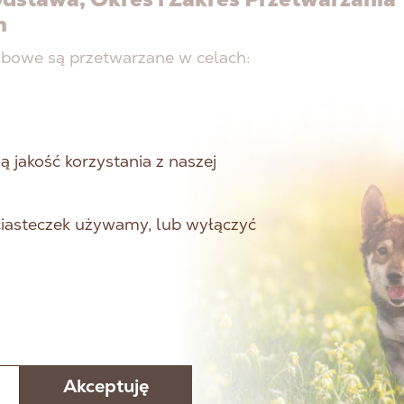
h
bowe są przetwarzane w celach:
ikacji z użytkownikami strony oraz odpowiedzi na z
yłane przez formularz kontaktowy.
zacji działań marketingowych, w tym prowadzenia
 jakość korzystania z naszej
ettera. Dane są przechowywane przez okres niezbę
alizacji celów przetwarzania.
 ciasteczek używamy, lub wyłączyć
cy Danych
obowe użytkowników mogą być przekazywane podm
ącym działania marketingowe Administratora na pod
h umów powierzenia przetwarzania danych osobowy
owanie
Akceptuję