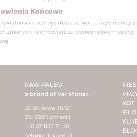
nowienia Końcowe
 prywatności może być aktualizowana. Użytkownicy z
ich zmianach informowani za pośrednictwem strony
wej.
RAW PALEO
PIES
a brand of Vet Planet.
PRZ
KOT
ul. Brukowa 36/2
FILO
05-092 Łomianki
KLU
+48 22 833 74 46
BLO
help@vetexpert.pl