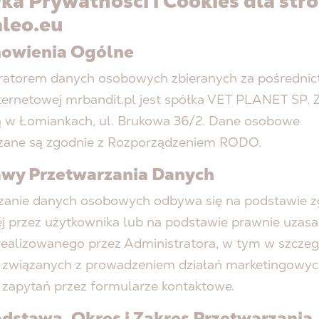
yka Prywatności i Cookies dla str
leo.eu
nowienia Ogólne
ratorem danych osobowych zbieranych za pośredni
ternetowej mrbandit.pl jest spółka VET PLANET SP. Z
bą w Łomiankach, ul. Brukowa 36/2. Dane osobowe
zane są zgodnie z Rozporządzeniem RODO.
wy Przetwarzania Danych
zanie danych osobowych odbywa się na podstawie 
j przez użytkownika lub na podstawie prawnie uzas
 realizowanego przez Administratora, w tym w szczeg
 związanych z prowadzeniem działań marketingowy
ą zapytań przez formularze kontaktowe.
odstawa, Okres i Zakres Przetwarzania