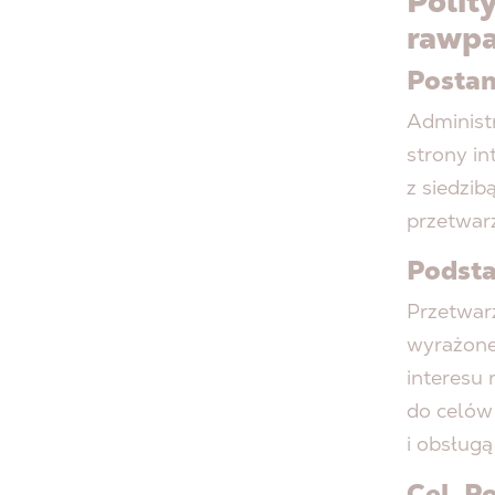
Polit
rawpa
Posta
Administ
strony in
z siedzi
przetwar
Podsta
Przetwar
wyrażone
interesu
do celów
i obsług
Cel, P