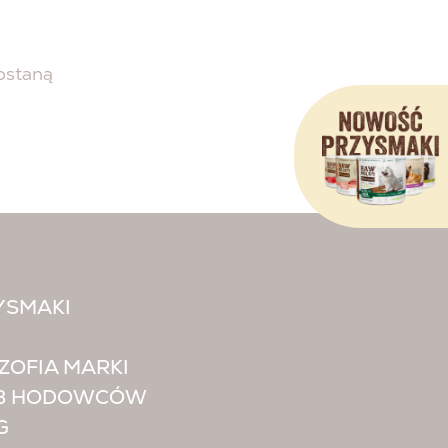
ostaną
YSMAKI
ZOFIA MARKI
B HODOWCÓW
G