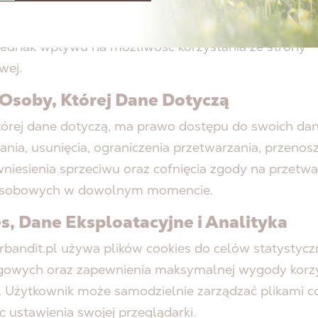
rator informuje, że może stosować profilowanie w ce
gowych. Decyzje podejmowane na podstawie profilo
 jednak wpływu na możliwość korzystania ze strony
wej.
Osoby, Której Dane Dotyczą
tórej dane dotyczą, ma prawo dostępu do swoich dan
nia, usunięcia, ograniczenia przetwarzania, przenos
niesienia sprzeciwu oraz cofnięcia zgody na przetwa
osobowych w dowolnym momencie.
s, Dane Eksploatacyjne i Analityka
rbandit.pl używa plików cookies do celów statystycz
gowych oraz zapewnienia maksymalnej wygody korz
. Użytkownik może samodzielnie zarządzać plikami co
c ustawienia swojej przeglądarki.