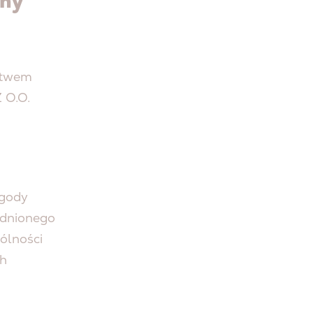
ony
ctwem
 O.O.
zgody
adnionego
ólności
ch