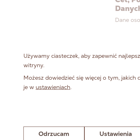
Danyc
Dane oso
Komun
przes
Reali
Używamy ciasteczek, aby zapewnić najlepszą
newsl
witryny.
do re
Możesz dowiedzieć się więcej o tym, jakich
Odbior
je w
ustawieniach
.
Dane os
wspieraj
zawartyc
Profil
Odrzucam
Ustawienia