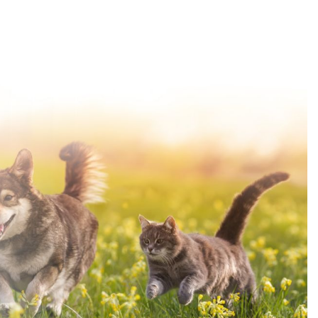
apytania
dny
iotom
stawie
ch.