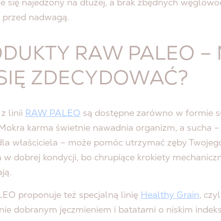
uje się najedzony na dłużej, a brak zbędnych węglo
o przed nadwagą.
DUKTY RAW PALEO –
SIĘ ZDECYDOWAĆ?
z linii
RAW PALEO
są dostępne zarówno w formie su
. Mokra karma świetnie nawadnia organizm, a sucha –
la właściciela – może pomóc utrzymać zęby Twojeg
 w dobrej kondycji, bo chrupiące krokiety mechaniczn
ją.
O proponuje też specjalną linię
Healthy Grain
, czy
nie dobranym jęczmieniem i batatami o niskim indeks