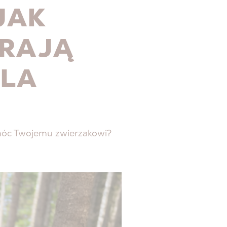
JAK
ERAJĄ
ILA
móc Twojemu zwierzakowi?