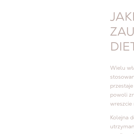
JAK
ZAU
DIE
Wielu wł
stosowani
przestaje
powoli zn
wreszcie 
Kolejna 
utrzymani