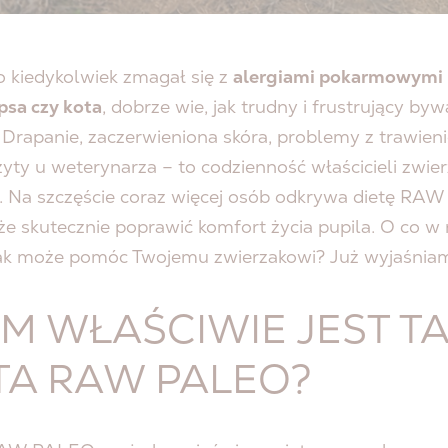
o kiedykolwiek zmagał się z
alergiami pokarmowymi
psa czy kota
, dobrze wie, jak trudny i frustrujący byw
Drapanie, zaczerwieniona skóra, problemy z trawien
zyty u weterynarza – to codzienność właścicieli zwier
i. Na szczęście coraz więcej osób odkrywa dietę RA
e skutecznie poprawić komfort życia pupila. O co w 
 jak może pomóc Twojemu zwierzakowi? Już wyjaśnia
M WŁAŚCIWIE JEST T
TA RAW PALEO?