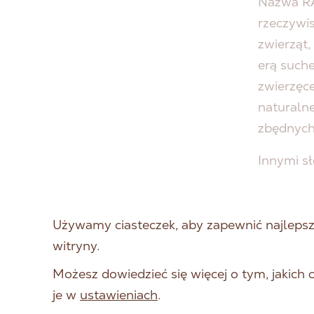
Nazwa RA
rzeczywis
zwierząt,
erą suche
zwierzęce
naturaln
zbędnych 
Innymi s
natura p
kompromi
Używamy ciasteczek, aby zapewnić najlepszą
DLA
witryny.
Możesz dowiedzieć się więcej o tym, jakich
SPR
je w
ustawieniach
.