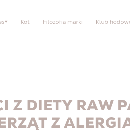
es
Kot
Filozofia marki
Klub hodo
I Z DIETY RAW 
ERZĄT Z ALERGI