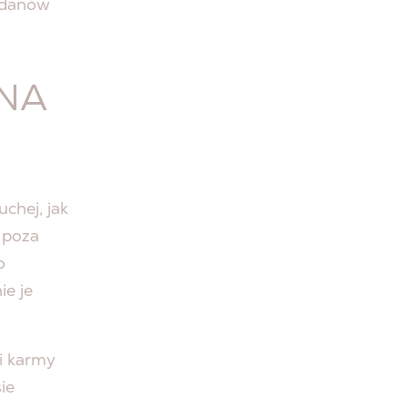
wodanów
 NA
chej, jak
 poza
o
ie je
li karmy
ie