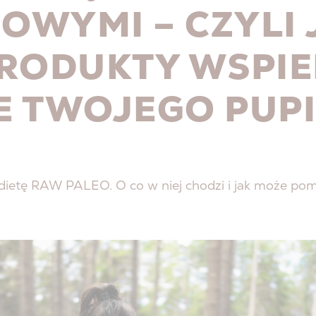
WYMI – CZYLI 
PRODUKTY WSPI
E TWOJEGO PUP
dietę RAW PALEO. O co w niej chodzi i jak może po