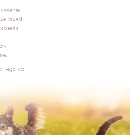
żywienie
cze przed
hodzenia
czy
ne.
 tego, co
ALEO