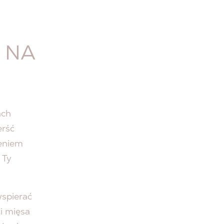
 NA
ach
erść
ieniem
 Ty
spierać
i mięsa