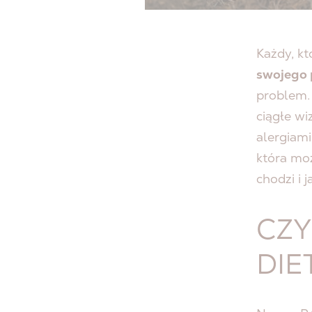
Każdy, kt
swojego 
problem. 
ciągłe wi
alergiam
która moż
chodzi i
CZY
DIE