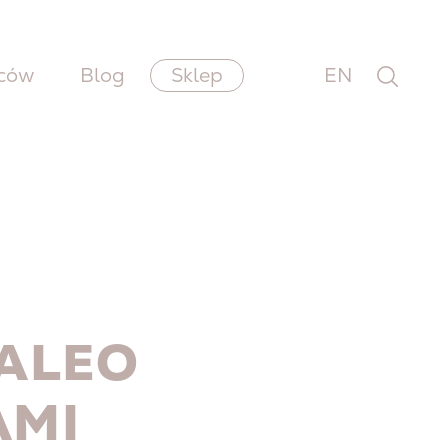
wców
Blog
Sklep
EN
PALEO
AMI