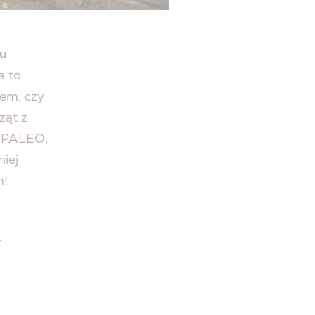
 u
a to
iem, czy
ząt z
W PALEO,
niej
m!
A