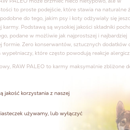
W PALEO może brzmieć nieco nietypowo, ale w
tości to proste podejście, które stawia na naturalne 
 podobne do tego, jakim psy i koty odżywiały się jesz
j karmy. Podstawą są wysokiej jakości składniki poc
go, podane w możliwie jak najprostszej i najbardziej
ej formie. Zero konserwantów, sztucznych dodatków 
wypełniaczy, które często powodują reakcje alergicz
łowy, RAW PALEO to karmy maksymalnie zbliżone do
rzewidziała dla naszych futrzaków – bez żadnych
sów w jakości.
 jakość korzystania z naszej
CZEGO DIETA RAW P
 ciasteczek używamy, lub wyłączyć
AWDZA SIĘ PRZY