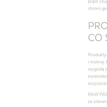
pupil cz
chroni g
PRO
CO 
Produkty 
i mokrej
wygodą d
zwierzaka
oczyszcza
RAW PALE
ze staran