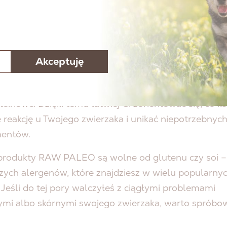
ERGIACH POKARMOWY
sukcesu diety RAW PALEO tkwi właśnie w jej prostoci
 czy kot ma alergię, ważne jest, by ograniczyć do m
Akceptuję
i, które mogą go uczulać. Karmy RAW PALEO bazują 
dzaju mięsa (np. wołowiny czy indyku) – czyli są
inowe. Dzięki temu łatwiej Ci zorientować się, co ko
reakcję u Twojego zwierzaka i unikać niepotrzebnyc
entów.
produkty RAW PALEO są wolne od glutenu czy soi –
zych alergenów, które znajdziesz w wielu popularny
Jeśli do tej pory walczyłeś z ciągłymi problemami
ymi albo skórnymi swojego zwierzaka, warto spróbow