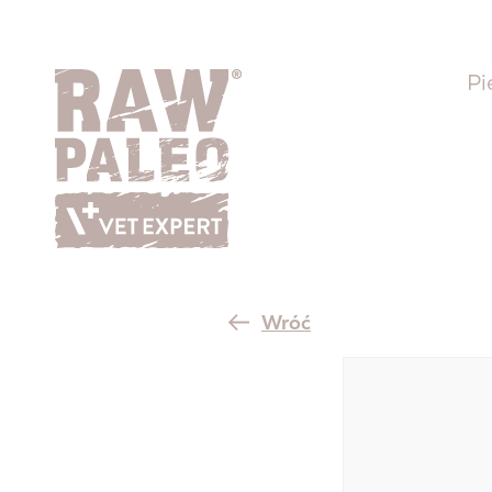
Pi
Wróć