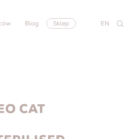
wców
Blog
Sklep
EN
EO CAT