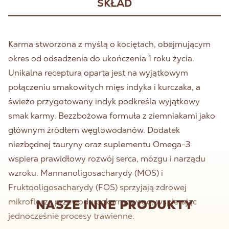
SKŁAD
Karma stworzona z myślą o kociętach, obejmującym
okres od odsadzenia do ukończenia 1 roku życia.
Unikalna receptura oparta jest na wyjątkowym
połączeniu smakowitych mięs indyka i kurczaka, a
świeżo przygotowany indyk podkreśla wyjątkowy
smak karmy. Bezzbożowa formuła z ziemniakami jako
głównym źródłem węglowodanów. Dodatek
niezbędnej tauryny oraz suplementu Omega-3
wspiera prawidłowy rozwój serca, mózgu i narządu
wzroku. Mannanoligosacharydy (MOS) i
Fruktooligosacharydy (FOS) sprzyjają zdrowej
mikroflorze przewodu pokarmowego, wspierając
NASZE INNE PRODUKTY
jednocześnie procesy trawienne.