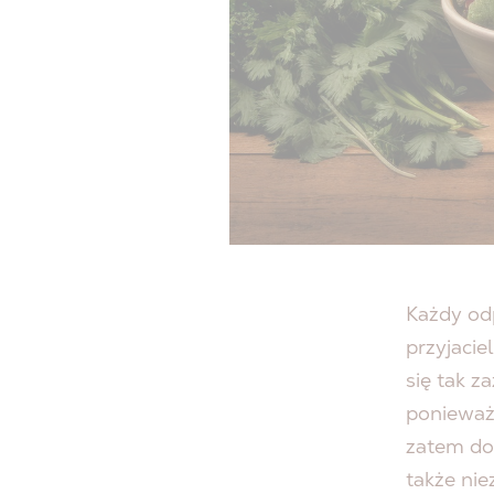
Każdy od
przyjacie
się tak 
ponieważ 
zatem dos
także nie