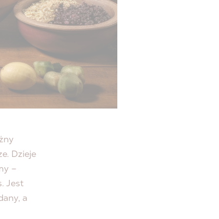
ożny
e. Dzieje
my –
. Jest
dany, a