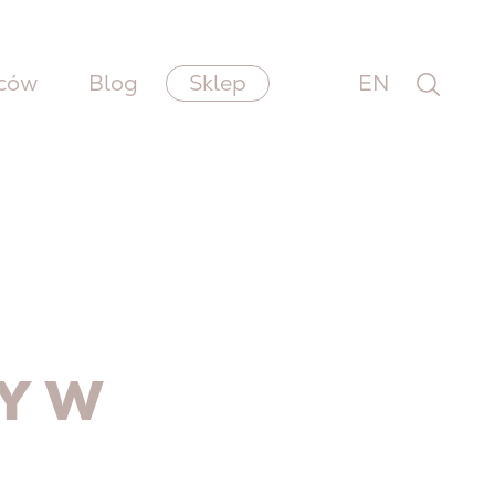
wców
Blog
Sklep
EN
Y W