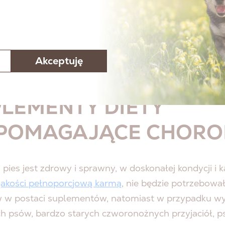
 może wzrastać wraz z wiekiem, w czasie ciąży lub 
u niektórych chorób. W takich przypadkach okazjona
ałe podawanie naturalnych suplementów diety przyc
ruszonego układu odpornościowego i sprzyja zdrowi
Akceptuję
 kości i stawów.
LEMENTY DIETY
POMAGAJĄCE CHORO
j pies jest zdrowy i sprawny, w doskonałej kondycji i 
 jakości pełnoporcjową karmą
, nie będzie potrzebowa
 w postaci suplementów, natomiast w przypadku w
h psów, bardzo starych czworonożnych przyjaciół, 