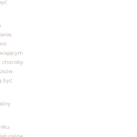
być
b
anie.
ymi
racającym
z choroby
 psów.
ą być
alny
niku
Naturalne