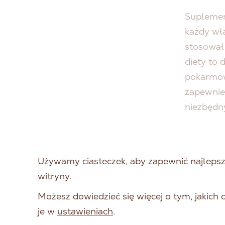
Suplemen
każdy wła
stosował
diety to 
pokarmow
zapewnie
niezbędn
Organizm
można w 
rozwojowi
Używamy ciasteczek, aby zapewnić najlepszą
dodawane 
witryny.
żelu lub
Możesz dowiedzieć się więcej o tym, jakich
diety mo
je w
ustawieniach
.
żywienia.