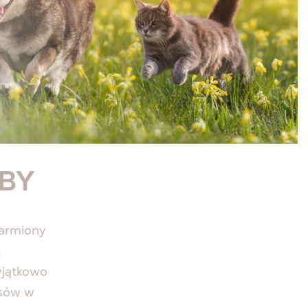
w
lne lub
zynia się
u
BY
karmiony
ł
yjątkowo
psów w