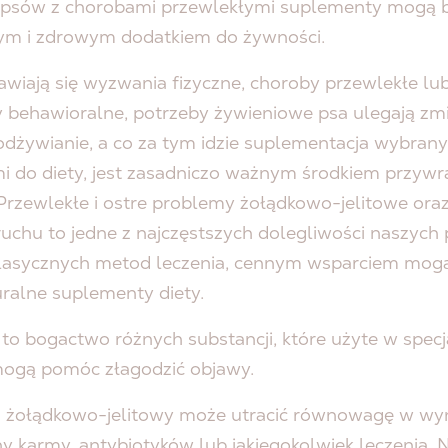
b psów z chorobami przewlekłymi suplementy mogą 
ym i zdrowym dodatkiem do żywności.
awiają się wyzwania fizyczne, choroby przewlekłe lu
 behawioralne, potrzeby żywieniowe psa ulegają zmi
odżywianie, a co za tym idzie suplementacja wybran
i do diety, jest zasadniczo ważnym środkiem przyw
 Przewlekłe i ostre problemy żołądkowo-jelitowe ora
uchu to jedne z najczęstszych dolegliwości naszych
lasycznych metod leczenia, cennym wsparciem mog
uralne suplementy diety.
to bogactwo różnych substancji, które użyte w specj
ogą pomóc złagodzić objawy.
 żołądkowo-jelitowy może utracić równowagę w wy
y karmy, antybiotyków lub jakiegokolwiek leczenia. 