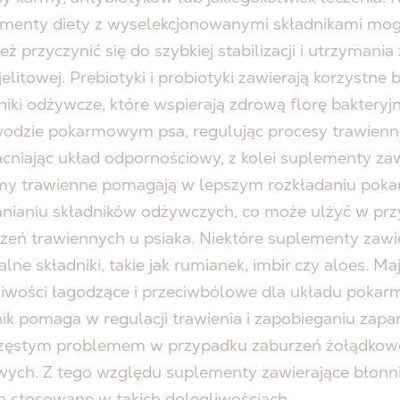
menty diety z wyselekcjonowanymi składnikami mo
eż przyczynić się do szybkiej stabilizacji i utrzymania
jelitowej. Prebiotyki i probiotyki zawierają korzystne b
niki odżywcze, które wspierają zdrową florę bakteryj
odzie pokarmowym psa, regulując procesy trawienne
niając układ odpornościowy, z kolei suplementy zaw
y trawienne pomagają w lepszym rozkładaniu poka
nianiu składników odżywczych, co może ulżyć w pr
zeń trawiennych u psiaka. Niektóre suplementy zawi
alne składniki, takie jak rumianek, imbir czy aloes. Ma
iwości łagodzące i przeciwbólowe dla układu poka
ik pomaga w regulacji trawienia i zapobieganiu zapa
częstym problemem w przypadku zaburzeń żołądkow
owych. Z tego względu suplementy zawierające błonni
o stosowane w takich dolegliwościach.