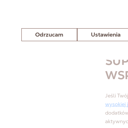
odżywcze
przypadk
długotrw
do niena
Odrzucam
Ustawienia
narządów,
SUP
WS
Jeśli Twó
wysokiej
dodatków
aktywnyc