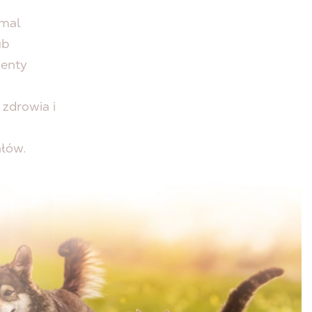
emal
ub
menty
zdrowia i
łów.
cjach,
dki
 płynu,
mentami
m planie