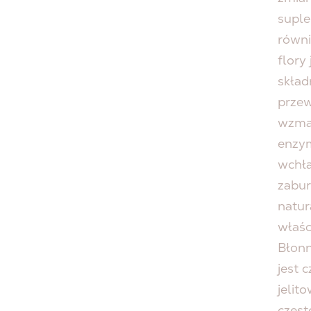
suple
równi
flory 
skład
przew
wzmac
enzym
wchła
zabur
natur
właśc
Błonn
jest 
jelit
częst