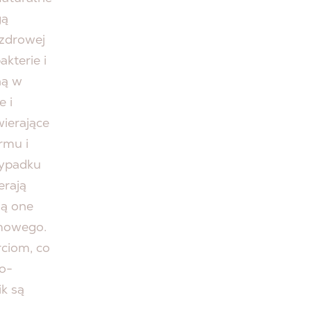
gą
 zdrowej
akterie i
ną w
 i
ierające
rmu i
zypadku
erają
ją one
rmowego.
rciom, co
o-
k są