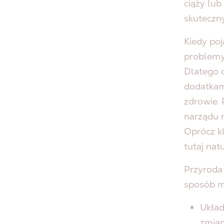
ciąży lu
skuteczn
Kiedy poj
problemy
Dlatego 
dodatkam
zdrowie.
narządu r
Oprócz k
tutaj nat
Przyroda 
sposób m
Układ
zmian