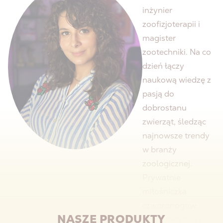
inżynier
zoofizjoterapii i
magister
zootechniki. Na co
dzień łączy
naukową wiedzę z
pasją do
dobrostanu
zwierząt, śledząc
najnowsze trendy
w branży
zoologicznej.
Prywatnie
miłośniczka
czworonogów,
NASZE PRODUKTY
opiekunka psa i