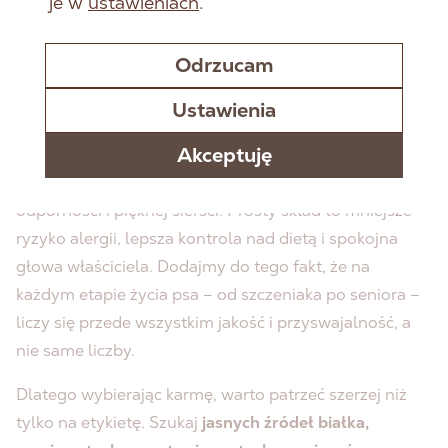
je w
ustawieniach
.
procentów, kolorowych haseł i obietnic „najwyższej
zawartości białka”. Liczy się jednak nie tylko jego ilość,
Odrzucam
ale przede wszystkim jakość i pochodzenie – najlepiej,
Ustawienia
gdy białko pochodzi z mięsa, a receptura pozostaje
krótka i przejrzysta, tak jak w karmach RAW PALEO.
Akceptuję
Dobre, zwierzęce białko to budulec zdrowych mięśni,
odporności i pięknej sierści. Prosty skład to mniejsze
ryzyko alergii, lepsza kontrola nad dietą i spokojna
głowa właściciela. Dodajmy do tego fakt, że na
każdym etapie życia psa – od szczeniaka po seniora –
liczy się przede wszystkim jakość i przyswajalność, a
nie same liczby.
Dlatego wybierając karmę, warto patrzeć szerzej niż
tylko na etykietę. Szukaj
jasnych źródeł białka,