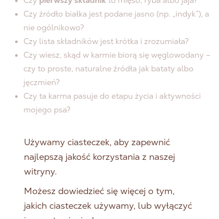
Czy
pierwszy składnik
to mięso, ryba albo jaja?
Czy źródło białka jest podane jasno (np. „indyk”), a
nie ogólnikowo?
Czy lista składników jest krótka i zrozumiała?
Czy wiesz, skąd w karmie biorą się węglowodany –
czy to proste, naturalne źródła jak bataty albo
jęczmień?
Czy ta karma pasuje do etapu życia i aktywności
mojego psa?
Jeśli odpowiesz „tak” na większość pytań, to znak, że
Używamy ciasteczek, aby zapewnić
masz w rękach dobry produkt.
najlepszą jakość korzystania z naszej
witryny.
Możesz dowiedzieć się więcej o tym,
PODSUMOWANIE
jakich ciasteczek używamy, lub wyłączyć
W świecie karm dla psów łatwo zgubić się w gąszczu