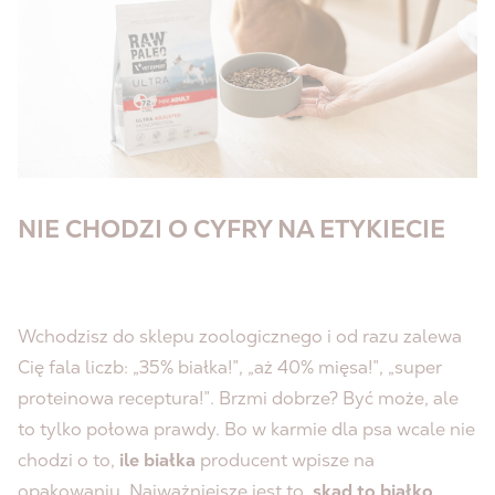
NIE CHODZI O CYFRY NA ETYKIECIE
Wchodzisz do sklepu zoologicznego i od razu zalewa
Cię fala liczb: „35% białka!”, „aż 40% mięsa!”, „super
proteinowa receptura!”. Brzmi dobrze? Być może, ale
to tylko połowa prawdy. Bo w karmie dla psa wcale nie
chodzi o to,
ile białka
producent wpisze na
opakowaniu. Najważniejsze jest to,
skąd to białko