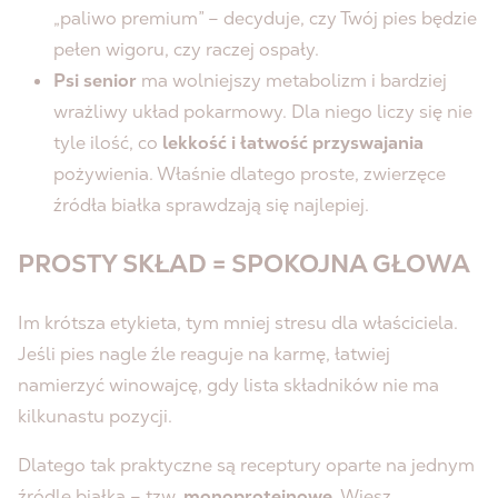
„paliwo premium” – decyduje, czy Twój pies będzie
pełen wigoru, czy raczej ospały.
Psi senior
ma wolniejszy metabolizm i bardziej
wrażliwy układ pokarmowy. Dla niego liczy się nie
tyle ilość, co
lekkość i łatwość przyswajania
pożywienia. Właśnie dlatego proste, zwierzęce
źródła białka sprawdzają się najlepiej.
PROSTY SKŁAD = SPOKOJNA GŁOWA
Im krótsza etykieta, tym mniej stresu dla właściciela.
Jeśli pies nagle źle reaguje na karmę, łatwiej
namierzyć winowajcę, gdy lista składników nie ma
kilkunastu pozycji.
Dlatego tak praktyczne są receptury oparte na jednym
źródle białka – tzw.
monoproteinowe
. Wiesz