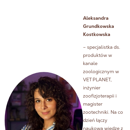
Aleksandra
Grundkowska
Kostkowska
– specjalistka ds.
produktów w
kanale
zoologicznym w
VET PLANET,
inżynier
zoofizjoterapii i
magister
zootechniki. Na co
dzień łączy
naukową wiedzę z