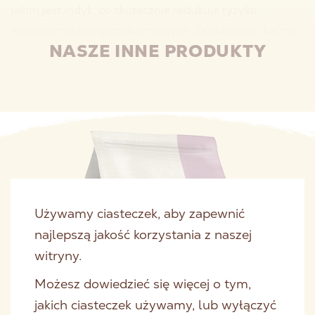
jakim jest indyk, co skutecznie redukuje ryzyko
wystąpienia alergii pokarmowych. Dodatkowo, karma
NASZE INNE PRODUKTY
nie zawiera zbóż, co czyni ją idealnym wyborem dla
psów o wrażliwym układzie pokarmowym.
Używamy ciasteczek, aby zapewnić
najlepszą jakość korzystania z naszej
witryny.
Możesz dowiedzieć się więcej o tym,
jakich ciasteczek używamy, lub wyłączyć