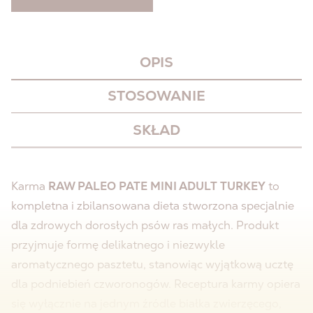
OPIS
STOSOWANIE
SKŁAD
Karma
RAW PALEO PATE MINI ADULT TURKEY
to
kompletna i zbilansowana dieta stworzona specjalnie
dla zdrowych dorosłych psów ras małych. Produkt
przyjmuje formę delikatnego i niezwykle
aromatycznego pasztetu, stanowiąc wyjątkową ucztę
dla podniebień czworonogów. Receptura karmy opiera
się wyłącznie na jednym źródle białka zwierzęcego,