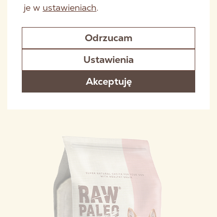
je w
ustawieniach
.
Odrzucam
Ustawienia
RAW PALEO HEALTHY GRAIN ADULT LAMB
Akceptuję