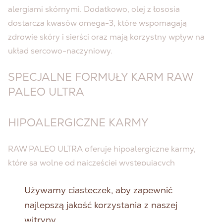
alergiami skórnymi. Dodatkowo, olej z łososia
dostarcza kwasów omega-3, które wspomagają
zdrowie skóry i sierści oraz mają korzystny wpływ na
układ sercowo-naczyniowy.
SPECJALNE FORMUŁY KARM RAW
PALEO ULTRA
HIPOALERGICZNE KARMY
RAW PALEO ULTRA oferuje hipoalergiczne karmy,
które są wolne od najczęściej występujących
alergenów, takich jak zboża, gluten czy sztuczne
Używamy ciasteczek, aby zapewnić
dodatki. Takie formuły są idealne dla zwierząt z
najlepszą jakość korzystania z naszej
wrażliwym układem pokarmowym lub skłonnościami
do alergii. Eliminacja potencjalnych alergenów
witryny.