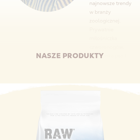
najnowsze trendy
w branży
zoologicznej.
Prywatnie
miłośniczka
czworonogów,
NASZE PRODUKTY
opiekunka psa i
szynszyla.