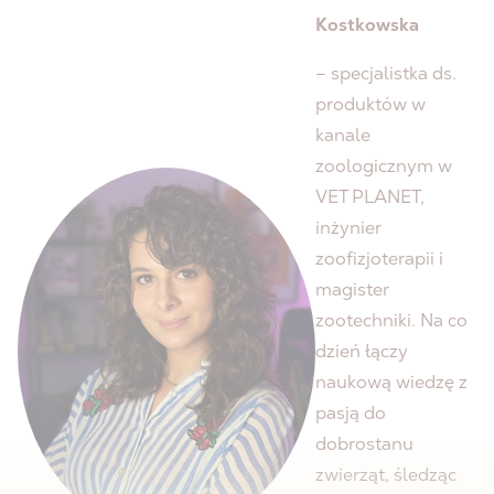
Kostkowska
– specjalistka ds.
produktów w
kanale
zoologicznym w
VET PLANET,
inżynier
zoofizjoterapii i
magister
zootechniki. Na co
dzień łączy
naukową wiedzę z
pasją do
dobrostanu
zwierząt, śledząc