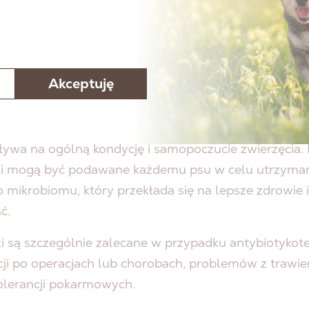
DY PODAWAĆ PSU
BIOTYKI?
Akceptuję
ita są często nazywane sercem układu immunologiczne
ływa na ogólną kondycję i samopoczucie zwierzęcia.
ki mogą być podawane każdemu psu w celu utrzyma
mikrobiomu, który przekłada się na lepsze zdrowie 
ć.
i są szczególnie zalecane w przypadku antybiotykoter
cji po operacjach lub chorobach, problemów z trawi
tolerancji pokarmowych.