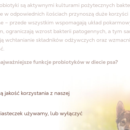
robiotyki są aktywnymi kulturami pożytecznych bakter
 w odpowiednich ilościach przynoszą duże korzyści
e – przede wszystkim wspomagają układ pokarmowy
m, ograniczają wzrost bakterii patogennych, a tym 
ją wchłanianie składników odżywczych oraz wzmacni
ć.
najważniejsze funkcje probiotyków w diecie psa?
rcie przewodu pokarmowego:
Pomagają w utrzyman
oważonej mikroflory jelitowej, co jest niezbędne do
ywnego trawienia i wchłaniania składników odżywczy
 jakość korzystania z naszej
kowo minimalizują ryzyko wystąpienia biegunki i zap
cie układu odpornościowego:
Wsparcie mikroflory j
 ciasteczek używamy, lub wyłączyć
 probiotyki sprzyja wzmacnianiu naturalnych mech
nych organizmu.