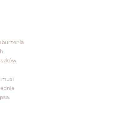
aburzenia
ch
oszków.
e musi
iednie
 psa.