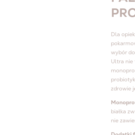
PRO
Dla opie
pokarmow
wybór
do
Ultra nie
monopro
probiotyk
zdrowie j
Monoprot
białka z
nie zawie
Dodatki 