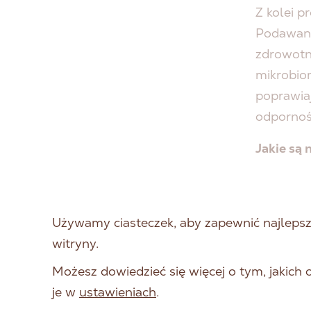
Z kolei p
Podawane
zdrowotn
mikrobio
poprawia
odpornoś
Jakie są 
Wspa
zrówn
efekt
Używamy ciasteczek, aby zapewnić najlepszą
Dodat
witryny.
Wspar
Możesz dowiedzieć się więcej o tym, jakich
przez
je w
ustawieniach
.
obron