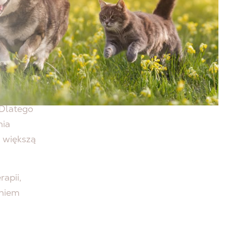
go. Ich
 Dlatego
nia
i większą
apii,
eniem