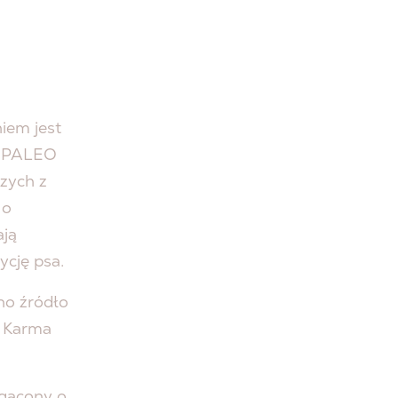
Y
iem jest
AW PALEO
zych z
 o
ają
ycję psa.
no źródło
. Karma
gacony o