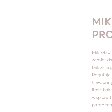
MIK
PR
Mikrobio
zamieszk
bakterie
Regulują
trawienn
ilość bak
wspiera t
patogena