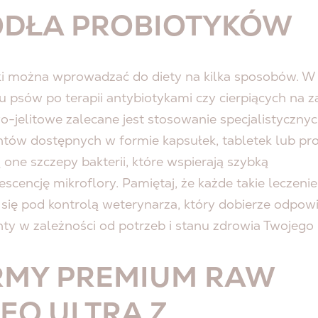
ÓDŁA PROBIOTYKÓW
ki można wprowadzać do diety na kilka sposobów. W
 psów po terapii antybiotykami czy cierpiących na z
-jelitowe zalecane jest stosowanie specjalistyczny
tów dostępnych w formie kapsułek, tabletek lub pr
 one szczepy bakterii, które wspierają szybką
scencję mikroflory. Pamiętaj, że każde takie leczeni
się pod kontrolą weterynarza, który dobierze odpow
ty w zależności od potrzeb i stanu zdrowia Twojego
RMY PREMIUM
RAW
EO ULTRA Z