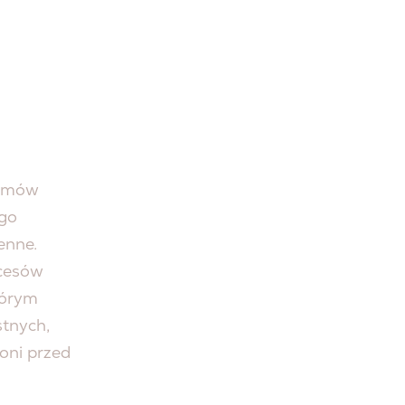
izmów
ego
enne.
ocesów
tórym
stnych,
oni przed