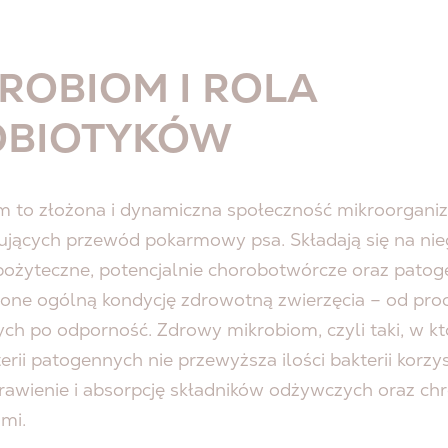
ROBIOM I ROLA
OBIOTYKÓW
m to złożona i dynamiczna społeczność mikroorgan
ujących przewód pokarmowy psa. Składają się na ni
 pożyteczne, potencjalnie chorobotwórcze oraz patog
 one ogólną kondycję zdrowotną zwierzęcia – od pr
ych po odporność.
Zdrowy
mikrobiom, czyli taki, w k
terii patogennych nie przewyższa ilości bakterii korzy
rawienie
i absorpcję składników odżywczych oraz chr
mi.