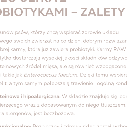
BIOTYKAMI – ZALET
kunów psów, którzy chcą wspierać zdrowie układu
ego swoich zwierząt na co dzień, dobrym rozwiązan
brej karmy
, która już zawiera probiotyki. Karmy R
 tylko dostarczają
wysokiej jakości
składników odżywc
teinowych
źródeł mięsa, ale są również wzbogacone
i takie jak
Enterococcus faecium
.
Dzięki temu wspier
elit, a tym samym polepszają trawienie i ogólną kond
einowa i hipoalergiczna
:
W składzie znajduje się
jed
wierzęcego wraz z dopasowanym do niego tłuszczem
ra alergenów, jest
bezzbożowa
.
funkcjonalne:
Bezpieczny
i
zdrowy
skład został wzbo