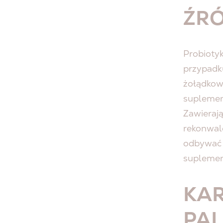
ŹR
Probioty
przypadku
żołądkowo
suplemen
Zawierają
rekonwale
odbywać 
suplemen
KA
PAL