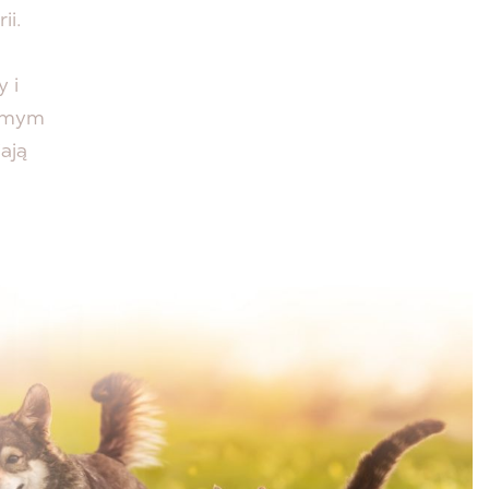
ii.
 i
samym
ają
iu
ch.
arć.
elitowej
anizmów