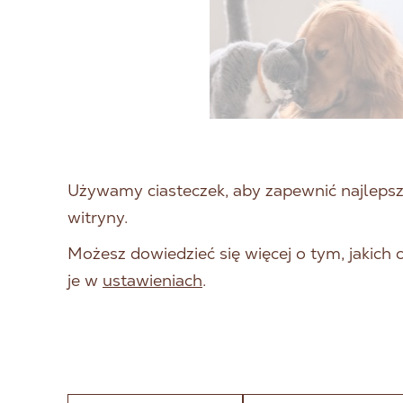
Używamy ciasteczek, aby zapewnić najlepszą
witryny.
ZNACZENIE
Możesz dowiedzieć się więcej o tym, jakich
ZBILANSOWANEJ
je w
ustawieniach
.
DIETY W
UTRZYMANIU
ZDROWIA PSÓW I
KOTÓW – OGÓLNY