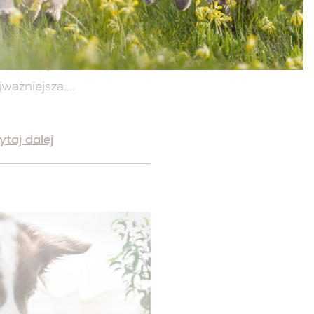
obecnych czasach,
oska o dobrobyt zwierząt
st dla większości ludzi
ważniejsza....
ytaj dalej