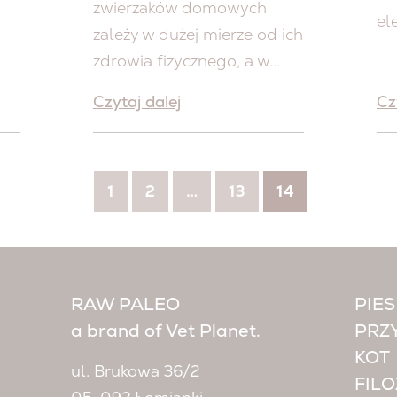
zwierzaków domowych
el
zależy w dużej mierze od ich
zdrowia fizycznego, a w...
Czytaj dalej
Cz
1
2
…
13
14
RAW PALEO
PIES
a brand of Vet Planet.
PRZ
KOT
ul. Brukowa 36/2
FILO