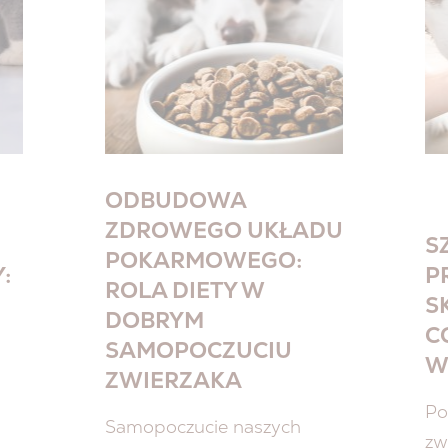
ODBUDOWA
ZDROWEGO UKŁADU
S
POKARMOWEGO:
:
P
ROLA DIETY W
S
DOBRYM
C
SAMOPOCZUCIU
W
ZWIERZAKA
Po
Samopoczucie naszych
zw