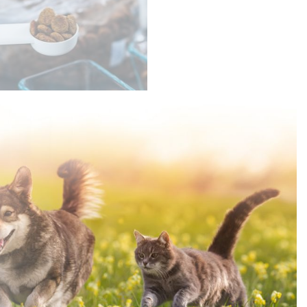
AJEMNICE
RODUKCJI KARMY
UPER PREMIUM: CO
YRÓŻNIA RAW
ALEO?