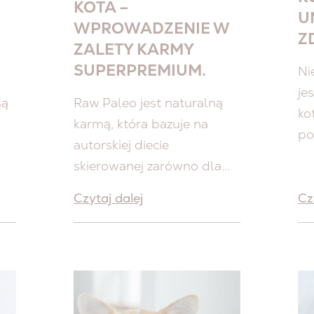
KOTA –
U
WPROWADZENIE W
Z
ZALETY KARMY
SUPERPREMIUM.
Ni
je
są
Raw Paleo jest naturalną
ko
karmą, która bazuje na
po
autorskiej diecie
skierowanej zarówno dla...
Czytaj dalej
Cz