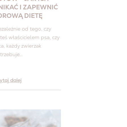
NIKAĆ I ZAPEWNIĆ
DROWĄ DIETĘ
ezależnie od tego, czy
steś właścicielem psa, czy
ta, każdy zwierzak
trzebuje...
ytaj dalej