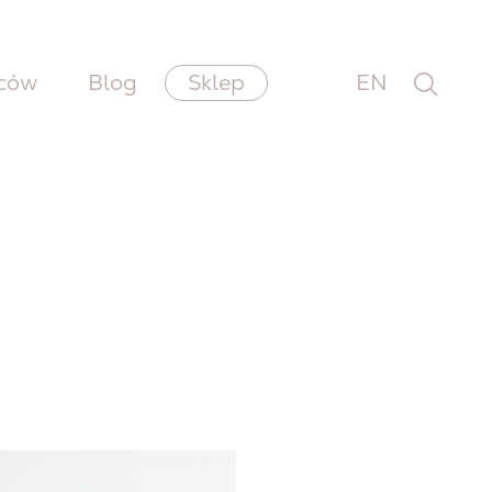
wców
Blog
Sklep
EN