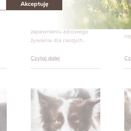
Akceptuję
EB
Odpowiednio
W 
zbilansowana dieta
tr
odgrywa kluczową rolę w
je
zapewnieniu zdrowego
naj
żywienia dla naszych...
Czytaj dalej
Cz