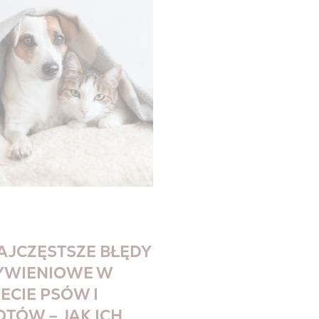
AJCZĘSTSZE BŁĘDY
YWIENIOWE W
IECIE PSÓW I
OTÓW – JAK ICH