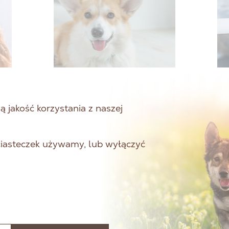
 jakość korzystania z naszej
 ciasteczek używamy, lub wyłączyć
ZNACZENIE
T
ŻYWIENIA PSA
P
POPRZEZ
S
ODPOWIEDNIO
W
DOBRANĄ KARMĘ
P