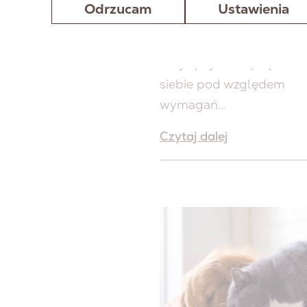
Odrzucam
Ustawienia
PRZEGLĄD POTRZ
ŻYWIENIOWYCH
Koty i psy różnią się od
siebie pod względem
wymagań...
Czytaj dalej