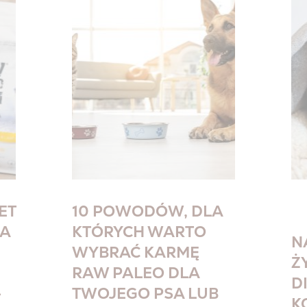
ET
10 POWODÓW, DLA
NA
KTÓRYCH WARTO
N
WYBRAĆ KARMĘ
Ż
RAW PALEO DLA
D
–
TWOJEGO PSA LUB
K